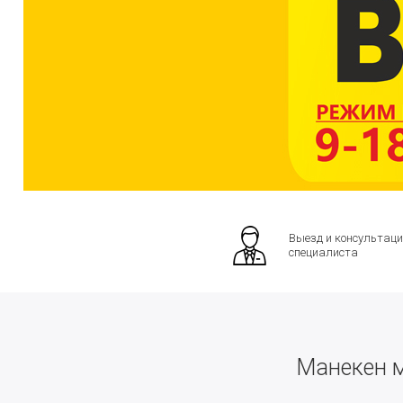
Выезд и консультаци
специалиста
Манекен м