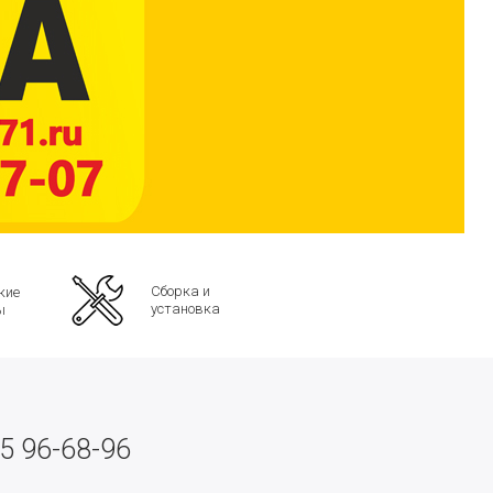
Сборка и
кие
установка
ы
5 96-68-96