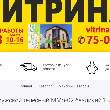
я
Доставка по Туле и
Низ
области
цен
Каталог
Манекены и торсы
Главная
ужской телесный MMn-02 безликий,18