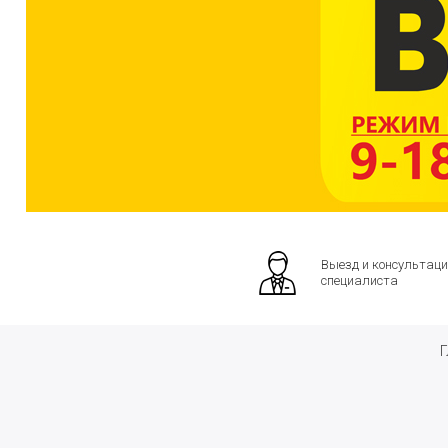
Выезд и консультаци
специалиста
Г