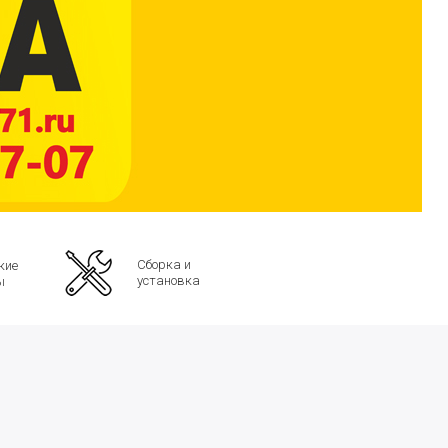
Сборка и
кие
установка
ы