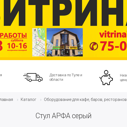
я
Доставка по Туле и
Низ
области
цен
Каталог
Оборудование для кафе, баров, ресторанов
лавная
Стул АРФА серый