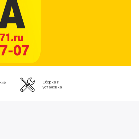
Сборка и
кие
установка
ы