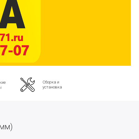
Сборка и
кие
установка
ы
 мм)