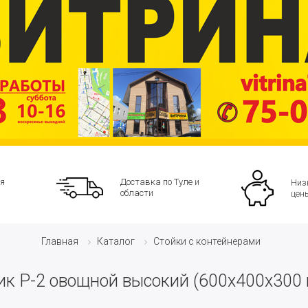
я
Доставка по Туле и
Низ
области
цен
Каталог
Стойки с контейнерами
Главная
к Р-2 овощной высокий (600х400х300