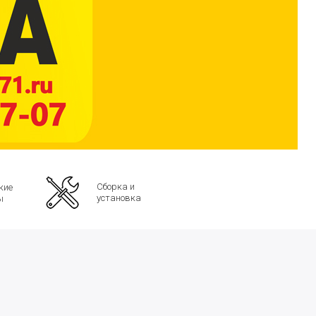
Сборка и
кие
установка
ы