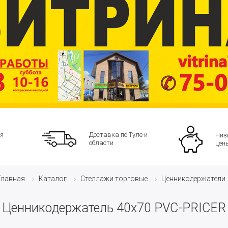
я
Доставка по Туле и
Низ
области
цен
Каталог
Стеллажи торговые
Ценникодержатели
Главная
Ценникoдержатель 40х70 PVC-PRICER