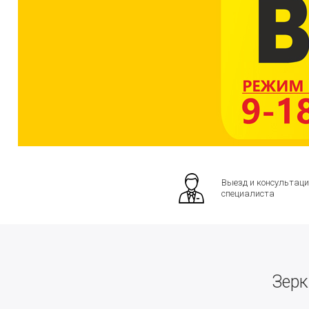
Выезд и консультаци
специалиста
Зерк