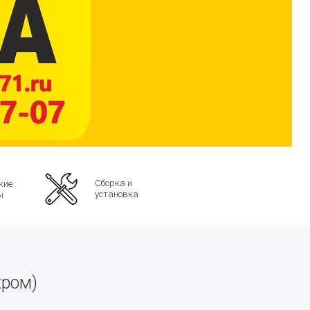
Сборка и
кие
установка
ы
хром)