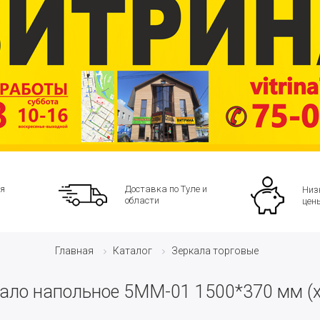
я
Доставка по Туле и
Низ
области
цен
Каталог
Зеркала торговые
Главная
ало напольное 5ММ-01 1500*370 мм (